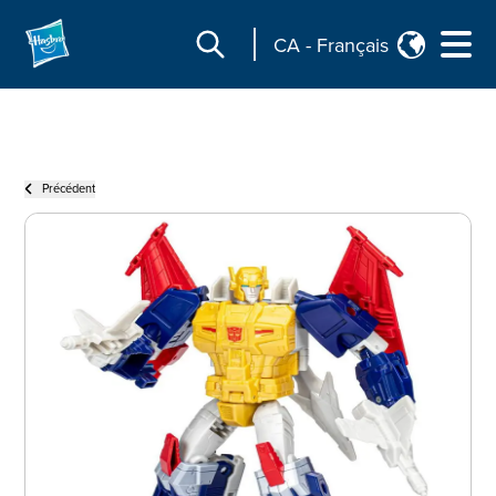
CA
-
Français
Précédent