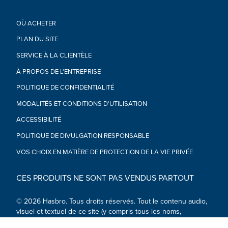
les 2 blasters pour former un blaster à double canon
•FICHE TECHNIQUE : Il suffit de scanner le QR code sur les
OÙ ACHETER
packs pour révéler les caractéristiques techniques des
personnages du multivers ! Chaque pack permet d'accéder
PLAN DU SITE
aux caractéristiques de son personnage (vendus séparément,
SERVICE À LA CLIENTÈLE
dans la limite des stocks)
•À partir de 8 ans
À PROPOS DE L'ENTREPRISE
ATTENTION : DANGER D’ÉTOUFFEMENT – Petites pièces.
Déconseillé aux enfants de moins de 3 ans.
POLITIQUE DE CONFIDENTIALITÉ
•Inclus : figurine, 3 accessoires et instructions.
MODALITÉS ET CONDITIONS D'UTILISATION
ACCESSIBILITÉ
POLITIQUE DE DIVULGATION RESPONSABLE
VOS CHOIX EN MATIÈRE DE PROTECTION DE LA VIE PRIVÉE
CES PRODUITS NE SONT PAS VENDUS PARTOUT
© 2026 Hasbro. Tous droits réservés. Tout le contenu audio,
visuel et textuel de ce site (y compris tous les noms,
personnages, images, marques de commerce et logos) est