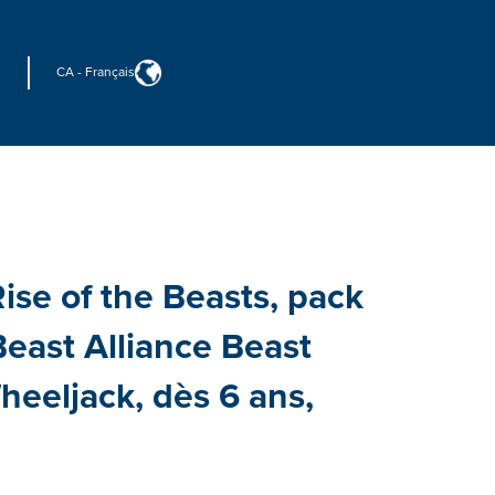
CA
-
Français
ise of the Beasts, pack
Beast Alliance Beast
eeljack, dès 6 ans,