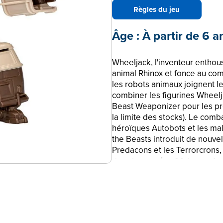
Règles du jeu
Âge :
À partir de 6 a
Wheeljack, l'inventeur enthou
animal Rhinox et fonce au com
les robots animaux joignent l
combiner les figurines Wheelj
Beast Weaponizer pour les p
la limite des stocks). Le comb
héroïques Autobots et les mal
the Beasts introduit de nouvel
Predacons et les Terrorcrons
dans les années 90. Les enfan
les bêtes et s'équiper pour l
Alliance inspirés du nouveau f
Beasts ! TRANSFORMERS et to
marques de commerce de Hasbr
2022 Paramount Pictures Corpo