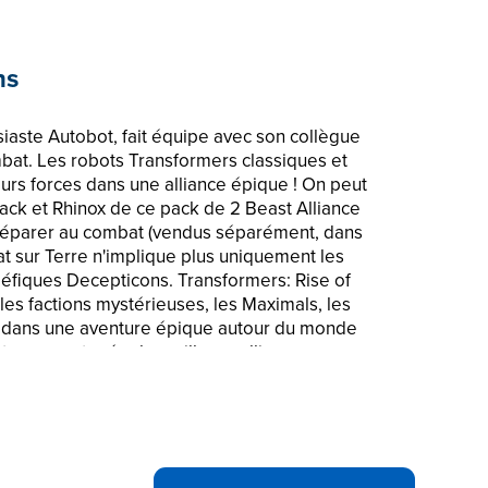
ns
siaste Autobot, fait équipe avec son collègue
bat. Les robots Transformers classiques et
eurs forces dans une alliance épique ! On peut
ack et Rhinox de ce pack de 2 Beast Alliance
réparer au combat (vendus séparément, dans
at sur Terre n'implique plus uniquement les
éfiques Decepticons. Transformers: Rise of
les factions mystérieuses, les Maximals, les
, dans une aventure épique autour du monde
ts peuvent créer la meilleure alliance avec
e combat avec les jouets Transformers Beast
ilm Transformers, Transformers: Rise of the
us les personnages associés sont des
o et sont utilisées avec son autorisation. ©
ration. Tous droits réservés. Autorisé par