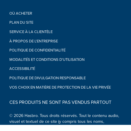
la figurine Cheetor dans la scène de découverte dans la
jungle péruvienne. Les fans peuvent utiliser le décor pour
OÙ ACHETER
exposer leurs figurines comme ils le souhaitent
•À partir de 8 ans
PLAN DU SITE
Attention : Danger d’étouffement – Petites pièces. Déconseillé
SERVICE À LA CLIENTÈLE
aux enfants de moins de 3 ans.
•Inclus : figurine, 2 accessoires, décor amovible et
À PROPOS DE L'ENTREPRISE
instructions.
POLITIQUE DE CONFIDENTIALITÉ
MODALITÉS ET CONDITIONS D'UTILISATION
ACCESSIBILITÉ
POLITIQUE DE DIVULGATION RESPONSABLE
VOS CHOIX EN MATIÈRE DE PROTECTION DE LA VIE PRIVÉE
CES PRODUITS NE SONT PAS VENDUS PARTOUT
© 2026 Hasbro. Tous droits réservés. Tout le contenu audio,
visuel et textuel de ce site (y compris tous les noms,
personnages, images, marques de commerce et logos) est