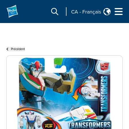
CA
-
Français
Précédent