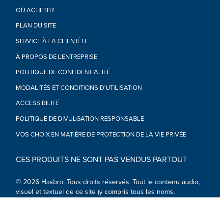
Prime et Bumblebee
OÙ ACHETER
•À partir de 6 ans
ATTENTION : DANGER D’ÉTOUFFEMENT – Petites pièces.
PLAN DU SITE
Déconseillé aux enfants de moins de 3 ans.
SERVICE À LA CLIENTÈLE
•Inclus : figurine Wheeljack
À PROPOS DE L'ENTREPRISE
POLITIQUE DE CONFIDENTIALITÉ
MODALITÉS ET CONDITIONS D'UTILISATION
ACCESSIBILITÉ
POLITIQUE DE DIVULGATION RESPONSABLE
VOS CHOIX EN MATIÈRE DE PROTECTION DE LA VIE PRIVÉE
CES PRODUITS NE SONT PAS VENDUS PARTOUT
© 2026 Hasbro. Tous droits réservés. Tout le contenu audio,
visuel et textuel de ce site (y compris tous les noms,
personnages, images, marques de commerce et logos) est
protégé par les marques de commerce, les droits d'auteur et