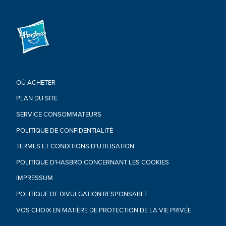
interactif est un super cadeau Marvel pour les enfants ! Les
enfants adoreront recevoir ce coffret pour leur anniversaire,
les fêtes de fin d'année ou les occasions spéciales.
• À partir de 3 ans.
• ATTENTION : Peut produire de petites pièces.
• Inclus : figurine, coffret et instructions.
Copyright MARVEL. Toutes les marques de commerce et les
marques de commerce déposées appartiennent à leurs
OÙ ACHETER
propriétaires respectifs.
HASBRO et tous les logos et marques associés sont des
PLAN DU SITE
marques de commerce de Hasbro, Inc.
SERVICE CONSOMMATEURS
POLITIQUE DE CONFIDENTIALITÉ
TERMES ET CONDITIONS D'UTILISATION
POLITIQUE D'HASBRO CONCERNANT LES COOKIES
IMPRESSUM
POLITIQUE DE DIVULGATION RESPONSABLE
VOS CHOIX EN MATIÈRE DE PROTECTION DE LA VIE PRIVÉE