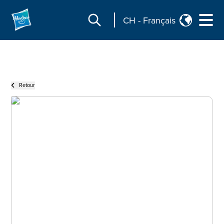
CH
-
Français
Retour