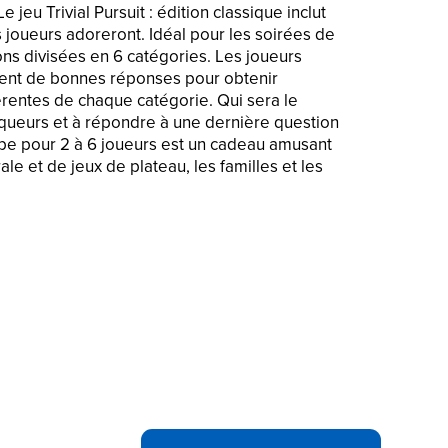
e jeu Trivial Pursuit : édition classique inclut
 joueurs adoreront. Idéal pour les soirées de
ions divisées en 6 catégories. Les joueurs
nent de bonnes réponses pour obtenir
rentes de chaque catégorie. Qui sera le
queurs et à répondre à une dernière question
pe pour 2 à 6 joueurs est un cadeau amusant
le et de jeux de plateau, les familles et les
es joueurs se rassemblent en famille et
rivial Pursuit : édition classique (à partir de
nclut des milliers de questions divisées en
éographie, Divertissement, Histoire, Art et
 et Sports et loisirs.
POUR GAGNER : Les joueurs obtiennent
fférentes pour chaque bonne réponse sur les
il faut récolter 6 marqueurs et répondre à
ion du jeu Trivial Pursuit avec son plateau