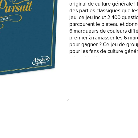
original de culture générale ! L
des parties classiques que les
jeu, ce jeu inclut 2 400 quest
parcourent le plateau et don
6 marqueurs de couleurs diffé
premier à ramasser les 6 mar
pour gagner ? Ce jeu de grou
pour les fans de culture généra
ados (dés 16 ans).
JEU DE CULTURE GÉNÉRALE : L
entre amis pour une partie de T
16 ans)
• 2 400 QUESTIONS VARIÉES : I
catégories traditionnelles : G
littérature, Sciences et nature,
• 6 MARQUEURS À RAMASSER 
des marqueurs de couleurs di
cases Catégorie Pour gagner, 
une dernière question.
• LOOK CLASSIQUE : Cette édit