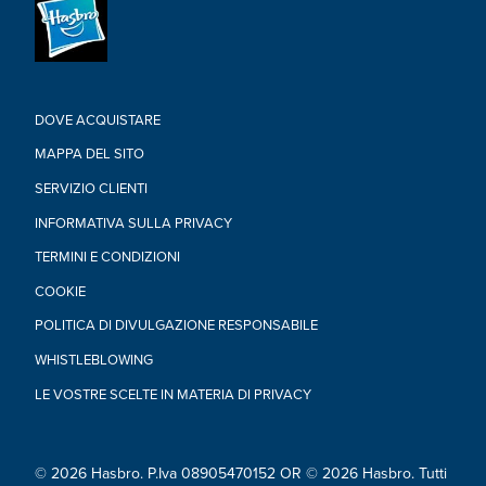
giocatore che ha accumulato più punti vince la partita a
Monopoly Builder
•Dagli 8 anni in su
Da 2 a 4 giocatori.
•Contiene: tabellone, 4 pedine, 4 carte di riferimento, 16
Contratti, 20 carte Imprevisti, 2 carte Bonus del costruttore, 80
DOVE ACQUISTARE
gettoni risorsa in cartone, 48 blocchi da costruzione in
plastica, 1 penthouse in plastica, 2 dadi, banconote, vassoio
MAPPA DEL SITO
per banconote, vassoio per risorse e regole del gioco.
SERVIZIO CLIENTI
INFORMATIVA SULLA PRIVACY
TERMINI E CONDIZIONI
COOKIE
POLITICA DI DIVULGAZIONE RESPONSABILE
WHISTLEBLOWING
LE VOSTRE SCELTE IN MATERIA DI PRIVACY
© 2026 Hasbro. P.Iva 08905470152 OR © 2026 Hasbro. Tutti