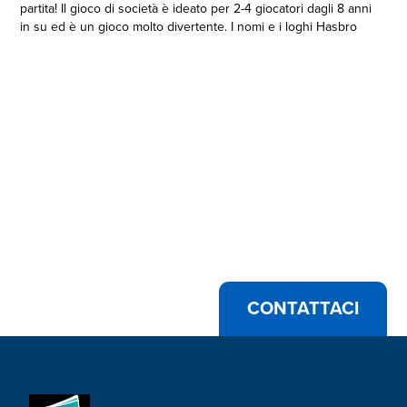
partita! Il gioco di società è ideato per 2-4 giocatori dagli 8 anni
in su ed è un gioco molto divertente. I nomi e i loghi Hasbro
Gaming, Parker Brothers e Monopoly, il disegno distintivo del
tabellone, i riquadri ai quattro angoli, il nome e il personaggio
di Mr. Monopoly e tutti gli altri elementi distintivi del tabellone e
degli altri componenti di gioco sono marchi registrati di Hasbro
per il proprio gioco di contrattazione e per tutti i componenti
del gioco.
UNA VARIANTE DEL CLASSICO GIOCO DI MONOPOLY: in
questo gioco di strategia i giocatori acquistano proprietà e
costruiscono edifici con i blocchi da costruzione
•GIOCO DI SOCIETÀ DIVERTENTE: i giocatori dagli 8 anni in su
possono divertirsi a giocare contro amici e famigliari mentre
cerano di accumulare il maggior numero di punti per vincere
•GIOCO DI STRATEGIA: i giocatori raccolgono e scambiano
risorse per costruire grattacieli; la competizione e le
interazioni si amplificano man mano che i giocatori
CONTATTACI
costruiscono i loro grattacieli sempre più in alto
•DIVERTENTE DA GIOCARE: in questa versione di Monopoly, i
giocatori non devono semplicemente acquistare proprietà, ma
anche costruire sull'Isola di Monopoly
•COME SI VINCE: dopo che viene costruita la penthouse, il