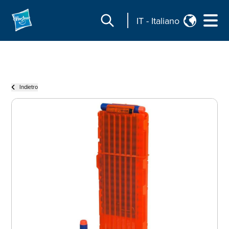
IT
-
Italiano
Indietro