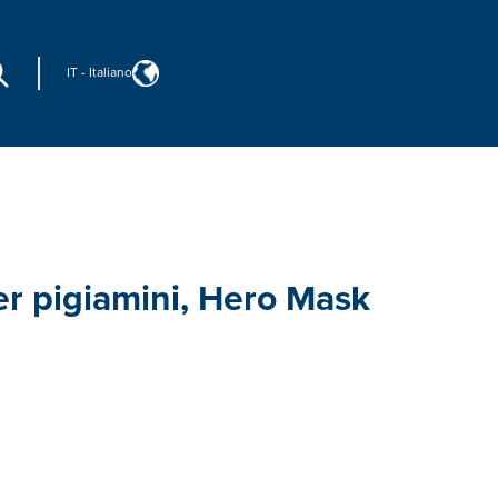
IT
-
Italiano
er pigiamini, Hero Mask