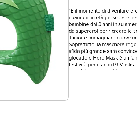
"È il momento di diventare ero
i bambini in età prescolare neg
bambine dai 3 anni in su amer
da supereroi per ricreare le 
Junior e immaginare nuove mis
Soprattutto, la maschera rego
sfida più grande sarà convincer
giocattolo Hero Mask è un fan
festività per i fan di PJ Masks 
correlati sono marchi commerc
FANTASTICA MASCHERA PER
PIGIAMINI: lascia che l'immagi
"di notte per salvare la situ
Masks - Super pigiamini
•GIOCA TUTTO IL GIORNO: i 
maschera per ricreare tutte le
onda su Disney Junior
•MOLTO RESISTENTE: il giocat
durevole, flessibile, ha un'imb