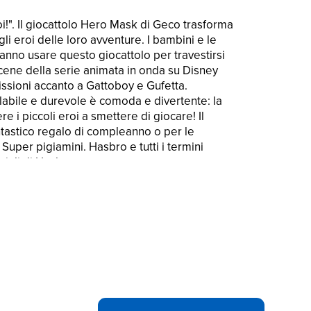
i!". Il giocattolo Hero Mask di Geco trasforma
li eroi delle loro avventure. I bambini e le
anno usare questo giocattolo per travestirsi
scene della serie animata in onda su Disney
sioni accanto a Gattoboy e Gufetta.
labile e durevole è comoda e divertente: la
e i piccoli eroi a smettere di giocare! Il
tastico regalo di compleanno o per le
- Super pigiamini. Hasbro e tutti i termini
iali di Hasbro.
 COSTUME A TEMA PJ MASKS - SUPER
nazione dei bambini li porti ad avventurarsi
azione" con la maschera Hero Mask di Geco PJ
bambini ameranno indossare questa
 loro scene preferite della serie animata in
tolo Hero Mask PJ Masks - Super pigiamini è
ottitura in gomma e una fascia elastica che la