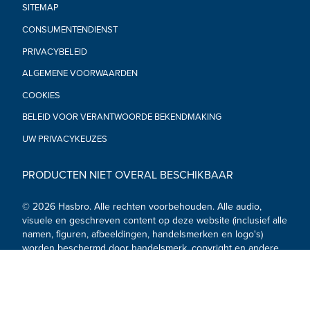
SITEMAP
CONSUMENTENDIENST
PRIVACYBELEID
ALGEMENE VOORWAARDEN
COOKIES
BELEID VOOR VERANTWOORDE BEKENDMAKING
UW PRIVACYKEUZES
PRODUCTEN NIET OVERAL BESCHIKBAAR
© 2026 Hasbro. Alle rechten voorbehouden. Alle audio,
visuele en geschreven content op deze website (inclusief alle
namen, figuren, afbeeldingen, handelsmerken en logo's)
worden beschermd door handelsmerk, copyright en andere
intellectuele eigendomsrechten van Hasbro of bijbehorende
ondernemingen, licentiegevers, licentiehouders, leveranciers
en accounts. Door deze site te gebruiken, ga je akkoord met
de algemene voorwaarden.