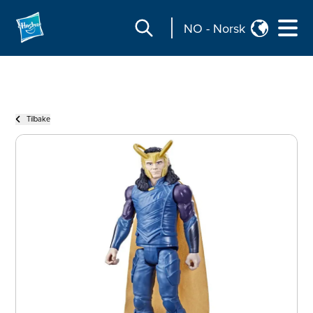
NO
-
Norsk
Tilbake