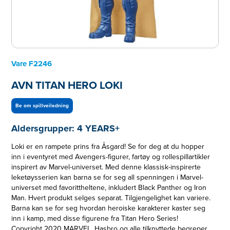
Vare
F2246
AVN TITAN HERO LOKI
Be om spillveiledning
Aldersgrupper:
4 YEARS+
Loki er en rampete prins fra Åsgard! Se for deg at du hopper
inn i eventyret med Avengers-figurer, fartøy og rollespillartikler
inspirert av Marvel-universet. Med denne klassisk-inspirerte
leketøysserien kan barna se for seg all spenningen i Marvel-
universet med favorittheltene, inkludert Black Panther og Iron
Man. Hvert produkt selges separat. Tilgjengelighet kan variere.
Barna kan se for seg hvordan heroiske karakterer kaster seg
inn i kamp, med disse figurene fra Titan Hero Series!
Copyright 2020 MARVEL. Hasbro og alle tilknyttede begreper