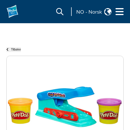
NO
-
Norsk
Tilbake