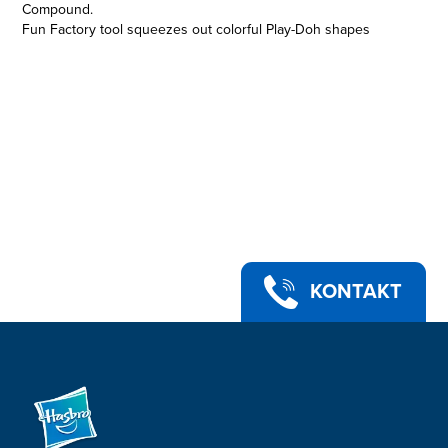
Compound.
Fun Factory tool squeezes out colorful Play-Doh shapes
• Load Play-Doh compound and press the lever
• Attachable rails create a variety of shapes
• Includes 2 cans of Play-Doh Brand Modeling Compound
• Ages 3 years and up
• Product and colors will vary.
• Compound not intended to be eaten.
• Notice to Parents: Contains Wheat.
KONTAKT