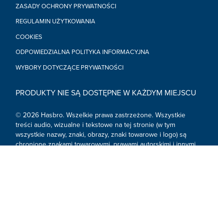
ZASADY OCHRONY PRYWATNOŚCI
REGULAMIN UŻYTKOWANIA
COOKIES
ODPOWIEDZIALNA POLITYKA INFORMACYJNA
WYBORY DOTYCZĄCE PRYWATNOŚCI
PRODUKTY NIE SĄ DOSTĘPNE W KAŻDYM MIEJSCU
© 2026 Hasbro. Wszelkie prawa zastrzeżone. Wszystkie
treści audio, wizualne i tekstowe na tej stronie (w tym
wszystkie nazwy, znaki, obrazy, znaki towarowe i logo) są
chronione znakami towarowymi, prawami autorskimi i innymi
prawami własności intelektualnej należącymi do Hasbro lub
jego spółek zależnych, licencjodawców, licencjobiorców,
dostawców i kont.
Media społecznościowe