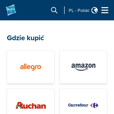
PL
-
Polski
Gdzie kupić