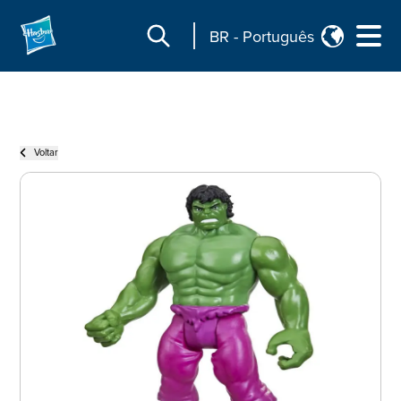
BR
-
Português
Voltar