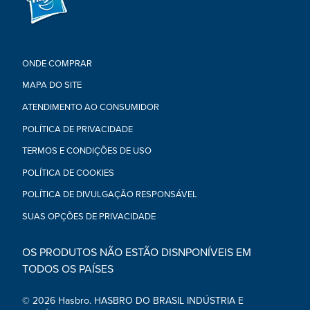
disponibilidade.)
•Idade: a partir dos 4 anos.
ATENÇÃO: Não recomendável para crianças menores de 3
anos por conter partes pequenas que podem ser engolidas.
•Contém: figura.
ONDE COMPRAR
MAPA DO SITE
ATENDIMENTO AO CONSUMIDOR
POLÍTICA DE PRIVACIDADE
TERMOS E CONDIÇÕES DE USO
POLÍTICA DE COOKIES
POLÍTICA DE DIVULGAÇÃO RESPONSÁVEL
SUAS OPÇÕES DE PRIVACIDADE
OS PRODUTOS NÃO ESTÃO DISNPONÍVEIS EM
TODOS OS PAÍSES
© 2026 Hasbro. HASBRO DO BRASIL INDÚSTRIA E