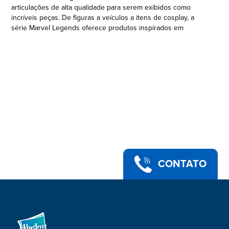
articulações de alta qualidade para serem exibidos como
incríveis peças. De figuras a veículos a itens de cosplay, a
série Marvel Legends oferece produtos inspirados em
personagens para fãs Marvel. Figuras adicionais vendidas
separadamente. Sujeitas à disponibilidade. Copyright 2020
MARVEL.
FIGURA ESTILO VINTAGE: Fãs, crianças, jovens e adultos vão
adorar estas figuras da série Legends Retro 375 de 9,5 cm
inspiradas nos personagens dos quadrinhos Marvel
•DESIGN INSPIRADO NOS QUADRINHOS MARVEL: Figura
Marvel para fãs com design e acabamento de qualidade e
multiarticulada para exibir em poses incríveis
•ARTICULAÇÕES E ACABAMENTO DE QUALIDADE: Esta figura
de qualidade com 9,5 cm da série Legends Retro 375 possui
múltiplos pontos de articulação, incrível como peça de
exibição
CONTATO
•O UNIVERSO MARVEL DE 9,5 CM: Outras figuras Hasbro
Legends Series Retro 375 Collection em embalagens duplas
(vendidas separadamente) de personagens inspirados em
revistas em quadrinhos e filmes disponíveis, incluindo Hulk,
Carol Danvers, Capitão América, Magneto, Homem-Aranha e
Tocha Humana (vendidas separadamente, sujeitas à