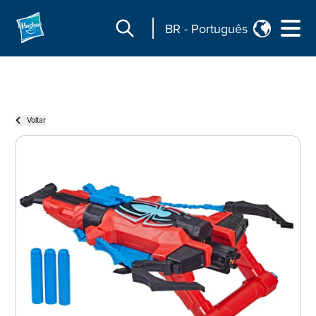
BR
-
Português
Voltar