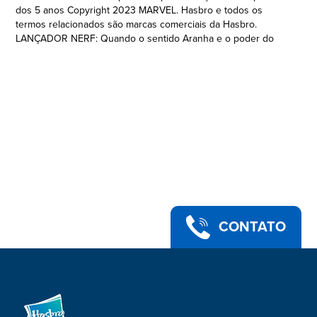
dos 5 anos Copyright 2023 MARVEL. Hasbro e todos os
termos relacionados são marcas comerciais da Hasbro.
LANÇADOR NERF: Quando o sentido Aranha e o poder do
Nerf se encontram, é diversão garantida em lugares abertos e
fechados
•2 MANEIRAS DE BRINCAR: As crianças podem lançar dardos
ou lançar água com este lançador 2 em 1
•DESIGN INSPIRADO NA MARVEL: Muitas aventuras com o
Lançador Ataque Duplo Nerf inspirado no Homem-Aranha da
Marvel
•PRESENTE DIVERTIDO PARA FÃS DO HOMEM-ARANHA: Os
fãs do Homem-Aranha vou se divertir com este lançador de
água e dardos
•OUTROS LANÇADORES DE ÁGUA DISPONÍVEIS: Outros
lançadores de água do Homem-Aranha da linha de
brinquedos Web Splashers da Hasbro disponíveis (vendidos
CONTATO
separadamente e sujeitos à disponibilidade)
•Idade a partir dos 5 anos.
Atenção: Partes pequenas podem ser geradas.
CUIDADO: Não aponte para os olhos nem para a face.
•Contém lançador Nerf