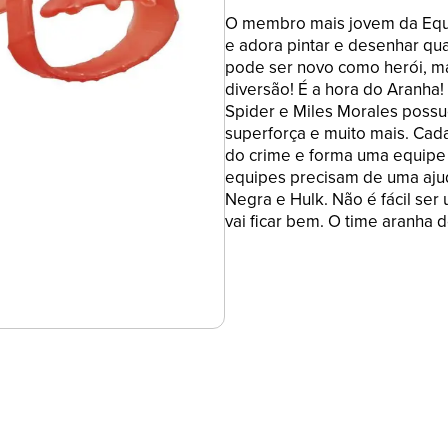
O membro mais jovem da Equi
e adora pintar e desenhar qua
pode ser novo como herói, m
diversão! É a hora do Aranha!
Spider e Miles Morales poss
superforça e muito mais. Cada
do crime e forma uma equipe 
equipes precisam de uma ajud
Negra e Hulk. Não é fácil se
vai ficar bem. O time aranha 
MARVEL. Todas as marcas reg
respectivos proprietários.