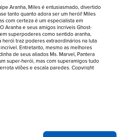
pe Aranha, Miles é entusiasmado, divertido
se tanto quanto adora ser um herói! Miles
as com certeza é um especialista em
 O Aranha e seus amigos incríveis Ghost-
uem superpoderes como sentido aranha,
 herói traz poderes extraordinários na luta
incrível. Entretanto, mesmo as melhores
inha de seus aliados Ms. Marvel, Pantera
r um super-herói, mas com superamigos tudo
derrota vilões e escala paredes. Copyright
istradas são propriedade de seus