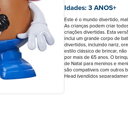
Idades:
3 ANOS+
Este é o mundo divertido, ma
As crianças podem criar todos
criações divertidas. Esta ver
inclui um grande corpo de ba
divertidos, incluindo nariz, o
estilo clássico de brincar, nã
por mais de 65 anos. O brinq
de Natal para meninos e menin
são compatíveis com outros b
Head (vendidos separadamente,
O MUNDO ENGRAÇADO DOS B
podem deixar a sua imaginaçã
brinquedo clássico Mr. Potat
para criar todos os tipos de 
VEM COM 13 PARTES E PEÇAS: 
Potato Head inclui um grande
acessórios divertidos, incluin
MISTURAR AS PEÇAS E SE DIVE