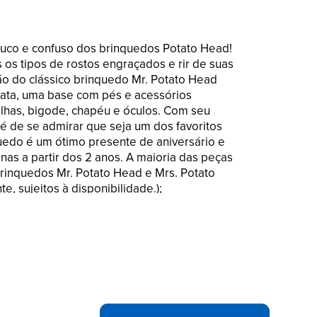
luco e confuso dos brinquedos Potato Head!
 os tipos de rostos engraçados e rir de suas
são do clássico brinquedo Mr. Potato Head
tata, uma base com pés e acessórios
relhas, bigode, chapéu e óculos. Com seu
o é de se admirar que seja um dos favoritos
uedo é um ótimo presente de aniversário e
as a partir dos 2 anos. A maioria das peças
rinquedos Mr. Potato Head e Mrs. Potato
 sujeitos à disponibilidade.);
RINQUEDOS POTATO HEAD: As crianças
o e a sua criatividade brotar com este
o Head. Vem com diversas partes e peças
caras engraçadas;
Esta versão do clássico brinquedo Mr.
 corpo de batata, uma base com pés e
do nariz, orelhas, bigode, chapéu e óculos;
RTIR: É hora de dar muita risada com as