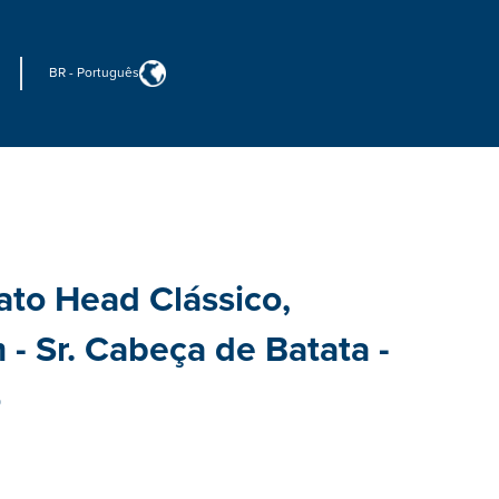
BR
-
Português
ato Head Clássico,
 - Sr. Cabeça de Batata -
o