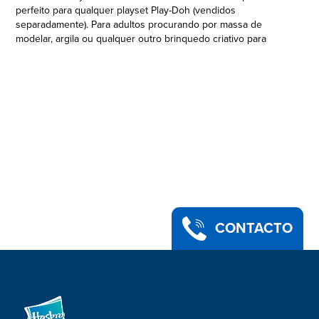
perfeito para qualquer playset Play-Doh (vendidos
separadamente). Para adultos procurando por massa de
modelar, argila ou qualquer outro brinquedo criativo para
crianças de 2 anos ou mais, este kit é perfeito! Hasbro, Play-
Doh e todas as propriedades relacionadas são marcas
registradas da Hasbro.
KIT COLORIDO COM 4 POTES PLAY-DOH: Para adultos
procurando por massa de modelar, argila ou qualquer outro
brinquedo criativo para crianças de 2 anos ou mais, este kit é
perfeito!
•VEM COM 4 CORES PLAY-DOH - Com 4 potes de massa Play-
Doh atóxica em potes de 116 g em cores diferentes, as
crianças podem moldar e criar sem parar
•CORES FORTES: Estes potes de 116 gramas são ótimos para
todos os tipos de brincadeiras criativas, com as cores Play-
Doh azul escuro, verde claro, laranja e verde
CONTACTO
•PRESENTE, LEMBRANCHINAS E MAIS: Para adultos
procurando por massa de modelar, argila ou qualquer outro
brinquedo criativo para crianças de 2 anos ou mais, este kit é
perfeito!
•Idade: acima de 3 anos
O produto e as cores variam.