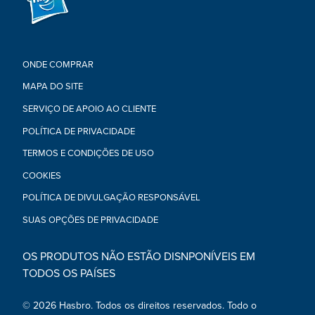
A massa não deve ser ingerida.
Aviso aos pais: Contém trigo.
Atóxico. Em conformidade com: ASTM D-4236.
Para limpar, deixar secar para então raspar ou usar aspirador
de pó.
ONDE COMPRAR
Os resultados da modelagem variam conforme a idade e a
MAPA DO SITE
habilidade da criança.
•Contém 4 potes de massa de modelar Play-Doh (peso líquido
SERVIÇO DE APOIO AO CLIENTE
total: 454 g)
POLÍTICA DE PRIVACIDADE
TERMOS E CONDIÇÕES DE USO
COOKIES
POLÍTICA DE DIVULGAÇÃO RESPONSÁVEL
SUAS OPÇÕES DE PRIVACIDADE
OS PRODUTOS NÃO ESTÃO DISNPONÍVEIS EM
TODOS OS PAÍSES
© 2026 Hasbro. Todos os direitos reservados. Todo o