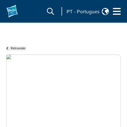
PT
-
Portugues
Retroceder