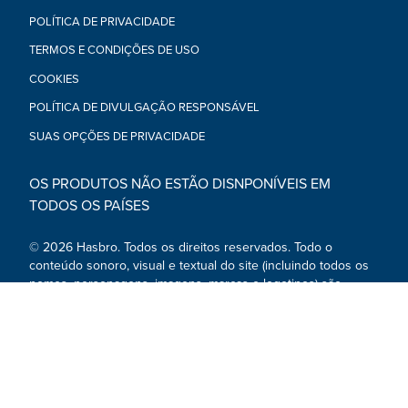
POLÍTICA DE PRIVACIDADE
TERMOS E CONDIÇÕES DE USO
COOKIES
POLÍTICA DE DIVULGAÇÃO RESPONSÁVEL
SUAS OPÇÕES DE PRIVACIDADE
OS PRODUTOS NÃO ESTÃO DISNPONÍVEIS EM
TODOS OS PAÍSES
© 2026 Hasbro. Todos os direitos reservados. Todo o
conteúdo sonoro, visual e textual do site (incluindo todos os
nomes, personagens, imagens, marcas e logotipos) são
marcas registadas e propriedade intelectual da Hasbro ou de
subsidiárias, licenciadores ou fornecedores.
Redes sociais