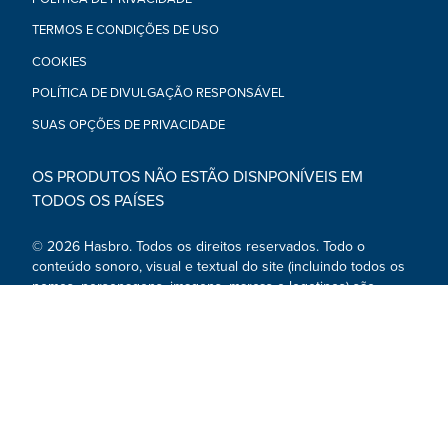
TERMOS E CONDIÇÕES DE USO
COOKIES
POLÍTICA DE DIVULGAÇÃO RESPONSÁVEL
SUAS OPÇÕES DE PRIVACIDADE
OS PRODUTOS NÃO ESTÃO DISNPONÍVEIS EM
TODOS OS PAÍSES
© 2026 Hasbro. Todos os direitos reservados. Todo o
conteúdo sonoro, visual e textual do site (incluindo todos os
nomes, personagens, imagens, marcas e logotipos) são
marcas registadas e propriedade intelectual da Hasbro ou de
subsidiárias, licenciadores ou fornecedores.
Redes sociais