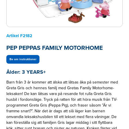
Artikel
F2182
PEP PEPPAS FAMILY MOTORHOME
Be om instruktioner
Ålder:
3 YEARS+
Barn från 3 år kommer att älska att låtsas åka på semester med
Greta Gris och hennes familj med Gretas Family Motorhome-
leksaken! De kan låtsas vara på resande fot rulla Greta Gris
husbil i fordonsläge. Tryck på ratten för att höra musik från TV-
programmet Greta Gris (Peppa Pig), och fraser såsom ”Är vi
framme snart?”. När det är dags att slå läger kan barnen
omvandla leksakshusbilen till ett lekset med flera våningar. De
kan föreställa sig att familjen Gris lagar middag i sitt flyttbara
kök, sitter runt brasan och njuter av naturen. Kroken fäster vid