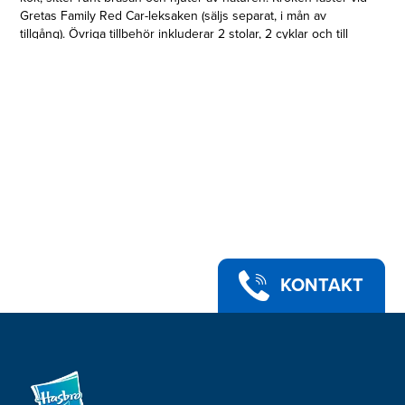
Gretas Family Red Car-leksaken (säljs separat, i mån av
tillgång). Övriga tillbehör inkluderar 2 stolar, 2 cyklar och till
och med en toalett! Fyra figurer på 7,5 cm (hela familjen Gris)
följer med på resan. Allt kan förvaras i leksetet, redo för nästa
äventyr. © 2021 ABD Ltd/Ent. One UK Ltd. Hasbro och alla
relaterade namn är varumärken som tillhör Hasbro.
KONTAKT