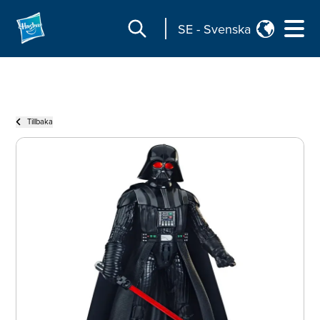
SE
-
Svenska
Tillbaka