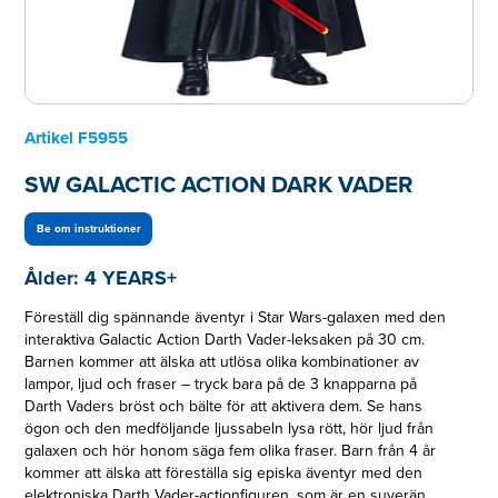
Artikel
F5955
SW GALACTIC ACTION DARK VADER
Be om instruktioner
Ålder:
4 YEARS+
Föreställ dig spännande äventyr i Star Wars-galaxen med den
interaktiva Galactic Action Darth Vader-leksaken på 30 cm.
Barnen kommer att älska att utlösa olika kombinationer av
lampor, ljud och fraser – tryck bara på de 3 knapparna på
Darth Vaders bröst och bälte för att aktivera dem. Se hans
ögon och den medföljande ljussabeln lysa rött, hör ljud från
galaxen och hör honom säga fem olika fraser. Barn från 4 år
kommer att älska att föreställa sig episka äventyr med den
elektroniska Darth Vader-actionfiguren, som är en suverän