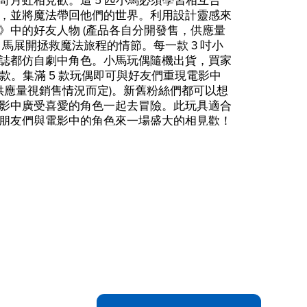
奇月虹相見歡。這 5 匹小馬必須學習相互合
，並將魔法帶回他們的世界。利用設計靈感來
》中的好友人物 (產品各自分開發售，供應量
 馬展開拯救魔法旅程的情節。每一款 3 吋小
誌都仿自劇中角色。小馬玩偶隨機出貨，買家
一款。集滿 5 款玩偶即可與好友們重現電影中
供應量視銷售情況而定)。新舊粉絲們都可以想
影中廣受喜愛的角色一起去冒險。此玩具適合
讓小朋友們與電影中的角色來一場盛大的相見歡！
孩之寶的商標。