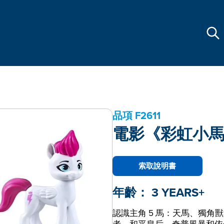
品項
F2611
電影《彩虹小
索取說明書
年齡：
3 YEARS+
認識主角 5 馬：天馬、獨