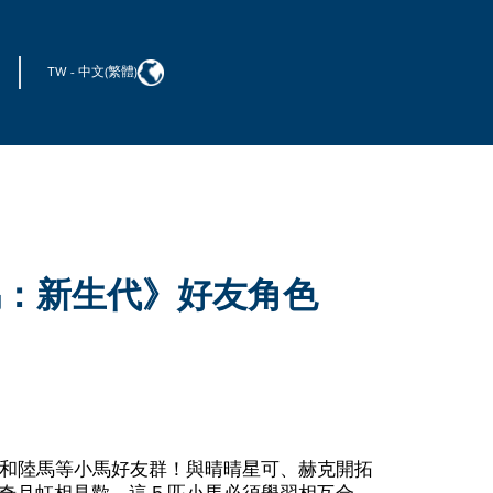
TW
-
中文(繁體)
馬：新生代》好友角色
角獸和陸馬等小馬好友群！與晴晴星可、赫克開拓