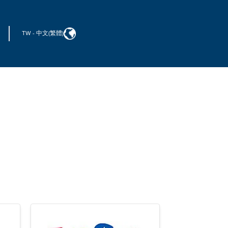
TW
-
中文(繁體)