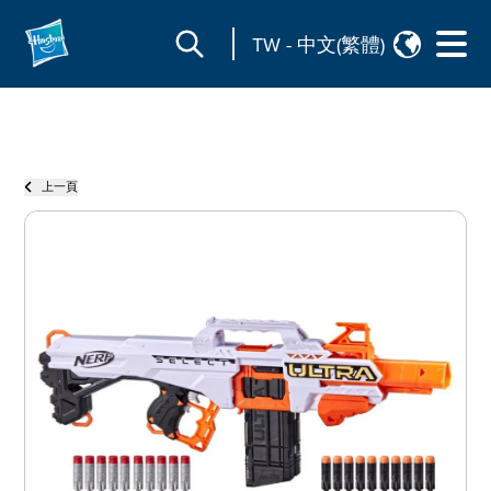
TW
-
中文(繁體)
上一頁