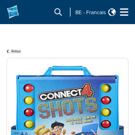
BE
-
Francais
Retour