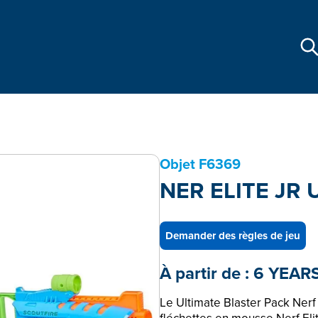
Objet
F6369
NER ELITE JR
Demander des règles de jeu
À partir de :
6 YEAR
Le Ultimate Blaster Pack Nerf E