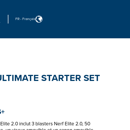
FR
-
Français
 ULTIMATE STARTER SET
S+
lite 2.0 inclut 3 blasters Nerf Elite 2.0, 50