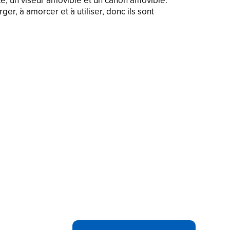
te, un viseur amovible et un canon amovible.
ger, à amorcer et à utiliser, donc ils sont