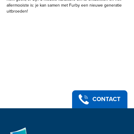
allermooiste is: je kan samen met Furby een nieuwe generatie
uitbroeden!
Inhoud: Furby.
Leeftijd: vanaf 6 jaar.
Werkt op 4 “AA” batterijen (niet inbegrepen).
Apparaat niet inbegrepen.
Furby en alle bijbehorende figuren zijn handelsmerken van
Hasbro.
iPad, iPod touch en iPhone zijn handelsmerken van Apple Inc.,
geregistreerd in de VS en andere landen.
CONTACT