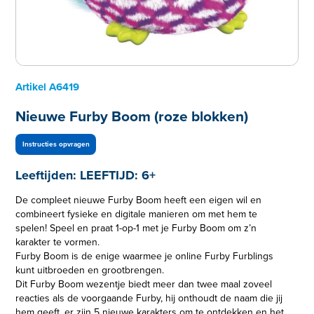
Artikel
A6419
Nieuwe Furby Boom (roze blokken)
Instructies opvragen
Leeftijden:
LEEFTIJD: 6+
De compleet nieuwe Furby Boom heeft een eigen wil en
combineert fysieke en digitale manieren om met hem te
spelen! Speel en praat 1-op-1 met je Furby Boom om z’n
karakter te vormen.
Furby Boom is de enige waarmee je online Furby Furblings
kunt uitbroeden en grootbrengen.
Dit Furby Boom wezentje biedt meer dan twee maal zoveel
reacties als de voorgaande Furby, hij onthoudt de naam die jij
hem geeft, er zijn 5 nieuwe karakters om te ontdekken en het