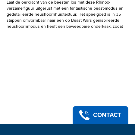
Laat de oerkracht van de beesten los met deze Rhinox-
verzamelfiguur uitgerust met een fantastische beast-modus en
gedetailleerde neushoornhuidtextuur. Het speelgoed is in 35
stappen omvormbaar naar een op Beast Wars geïnspireerde
neushoornmodus en heeft een beweegbare onderkaak, zodat
fans zich kunnen voorstellen dat de Maximal-wetenschapper
iets heel slims zegt. Als accessoires heeft Rhinox dubbele
Gatling-doemblasters die je kan opbergen op de rug van de
figuur in robotmodus. De set bevat een Gouden schijf-kaart
die het mogelijke lot van een belangrijk personage onthult.
Verzamel ook andere Kingdom-figuren om de 3 alternatieve
lotsbestemmingen van elk personage te ontdekken! (Elk
afzonderlijk verkrijgbaar. Zolang de voorraad strekt.)
Transformers en alle gerelateerde personages zijn
handelsmerken van Hasbro.
CONTACT