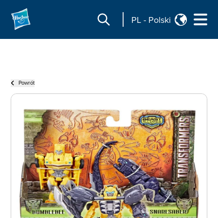
PL
-
Polski
Powrót