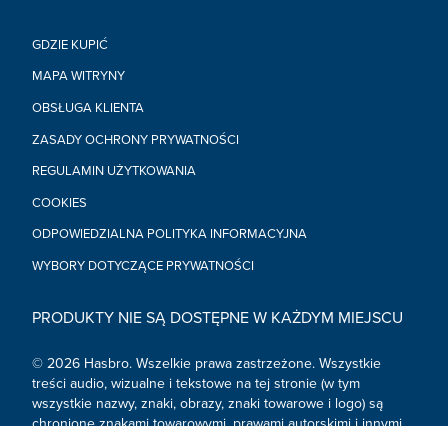
GDZIE KUPIĆ
MAPA WITRYNY
OBSŁUGA KLIENTA
ZASADY OCHRONY PRYWATNOŚCI
REGULAMIN UŻYTKOWANIA
COOKIES
ODPOWIEDZIALNA POLITYKA INFORMACYJNA
WYBORY DOTYCZĄCE PRYWATNOŚCI
PRODUKTY NIE SĄ DOSTĘPNE W KAŻDYM MIEJSCU
© 2026 Hasbro. Wszelkie prawa zastrzeżone. Wszystkie
treści audio, wizualne i tekstowe na tej stronie (w tym
wszystkie nazwy, znaki, obrazy, znaki towarowe i logo) są
chronione znakami towarowymi, prawami autorskimi i innymi
prawami własności intelektualnej należącymi do Hasbro lub