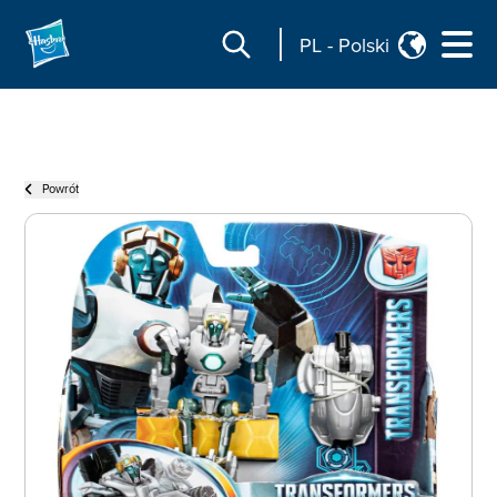
PL
-
Polski
Powrót