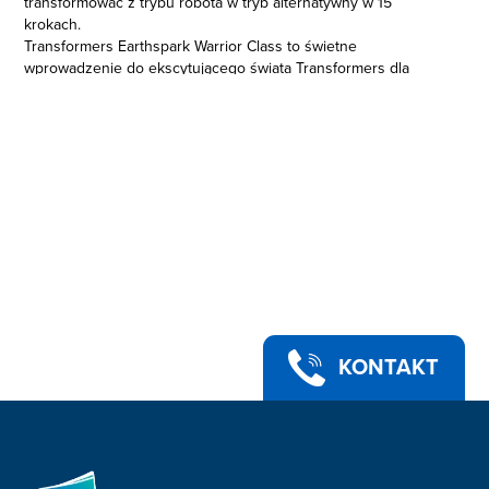
transformować z trybu robota w tryb alternatywny w 15
krokach.
Transformers Earthspark Warrior Class to świetne
wprowadzenie do ekscytującego świata Transformers dla
młodszych dzieci i nowych fanów!
KONTAKT